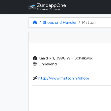
ZündappOne
Alles über Zündapp
Shops und Händler
Matton
Kaaidijk 1, 3998 WH Schalkwijk
Onbekend
http://www.matton.nl/shop/