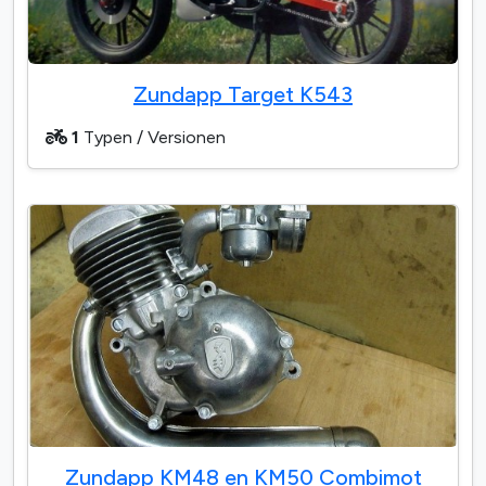
Zundapp Target K543
1
Typen / Versionen
Zundapp KM48 en KM50 Combimot